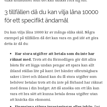
vilka situationer som det kan tänkas röra sig om.
3 tillfällen då du kan vilja låna 10000
för ett specifikt ändamål
Du kan vilja låna 10000 kr av många olika skäl. Några
exempel på tillfällen då det kan vara en god idé att göra
detta är då du:
Har stora utgifter att betala som du inte har
räknat med.
Trots att du förmodligen gör ditt allra
bästa för att lägga undan pengar att spara kan allt
ibland ställas lite på kant. Det händer oförutsägbara
saker i livet och ibland kan du få stora utgifter som
behöver betalas trots att du inte på förhand har räknat
med dessa i din budget. Att då ansöka om ett lån kan
vara ett bra sätt att kunna betala dessa utgifter utan
att knäcka din ekonomi.
Finansiera större investeringar eller inköp.
Det