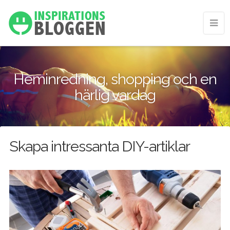
Heminredning, shopping och en
härlig vardag
Skapa intressanta DIY-artiklar